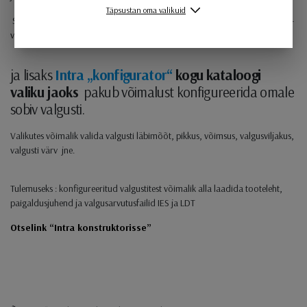
Täpsustan oma valikuid
Samuti saab valgustid paigutada otse oma projekti joonisele, suurendada-
vähendada, korrigeerida mõõte jne.
ja lisaks
Intra „konfigurator“
kogu kataloogi
valiku jaoks
pakub võimalust konfigureerida omale
sobiv valgusti.
Valikutes võimalik valida valgusti läbimõõt, pikkus, võimsus, valgusviljakus,
valgusti värv jne.
Tulemuseks : konfigureeritud valgustitest võimalik alla laadida tooteleht,
paigaldusjuhend ja valgusarvutusfailid IES ja LDT
Otselink “Intra konstruktorisse”