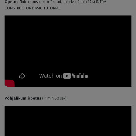
Õpetus
“Intra konstruktori” kasutamiseks ( 2 min 17 s) INTRA
CONSTRUCTOR BASIC TUTORIAL
Põhjalikum õpetus
( 4 min 50 sek)