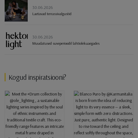
30.06.2026
Laetavad terrassivalgustid
30.06.2026
Muudatused suveperioodil lahtiolekuaegades
Kogud inspiratsiooni?