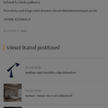
koheselt ka hindu pakkuma.
Pöörduda saab kõigis meie üksustes olevate klienditeenendajate poole.
AITAME RÕÕMUGA!
15.01.2021
|
Sildid
Viimati lisatud postitused
05.08.2026
Koolilaps vajab korralikku valguslahendust
04.08.2026
Karman – bränd, mis ei väsi üllatamast!