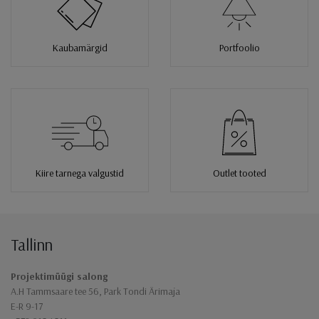
Kaubamärgid
Portfoolio
Kiire tarnega valgustid
Outlet tooted
Tallinn
Jaluse navigatsioon
Projektimüügi salong
A.H Tammsaare tee 56, Park Tondi Ärimaja
E-R 9-17