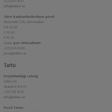
+372 615 4511
info@hektor.ee
Järve Kaubanduskeskuse pood
Pärnu mnt. 238, Järve Keskus
E-R 10-20
L 10-20
P 10-19
Vaata:
poe virtuaaltuuri
+372 614 0320
jarve@hektor.ee
Tartu
Projektimüügi salong
Sõbra 54
Avatud: E-R 9-17
+372 733 7676
info@hektor.ee
Pood Tartus