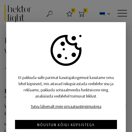
Hektor Light
0
0
OTSING
LEMMIKUD
OSTUKORV
MEN
Konfiguraator on abimees valgustite
valikul
1.
Et pakkuda sulle parimat kasutajakogemust kasutame oma
lehel küpsiseid, mis aitavad isikupärastada veebilehe sisu ja
Professionaalne unikaalne
Intra
reklaame, pakkuda sotsiaalmeedia funktsioone ning
analüüsida veebilehel toimuvat liiklust.
“konstruktor”
võimaldab koostada
valgusprofiilidest
Kalis Line, Gyon Line
ja
Sword Line
Tutvu lähemalt meie privaatsustingimustega
endale sobiv valgusti süsteem.
Koostatud valgustitest on võimalik alla laadida tooteleht, paigaldusjuhend
NÕUSTUN KÕIGI KÜPSISTEGA
ja valgusarvutusfailid IES ja LDT