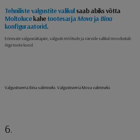
Tehniliste valgustite valikul
saab abiks võtta
Moltoluce
kahe
tootesarja
Mova
ja
Bina
konfiguraatorid
.
Erinevate valgusnäitajate, valgusti mõõtude ja värvide valikul moodustub
õige toote kood.
Valgustiseeria Bina valimiseks
Valgustiseeria Mova valimiseks
6.