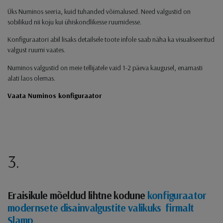
Üks Numinos seeria, kuid tuhanded võimalused. Need valgustid on
sobilikud nii koju kui ühiskondlikesse ruumidesse.
Konfiguraatori abil lisaks detailsele toote infole saab näha ka visualiseeritud
valgust ruumi vaates.
Numinos valgustid on meie tellijatele vaid 1-2 päeva kaugusel, enamasti
alati laos olemas.
Vaata Numinos konfiguraator
3.
Eraisikule mõeldud lihtne kodune
konfiguraator
modernsete disainvalgustite valikuks firmalt
Slamp
.