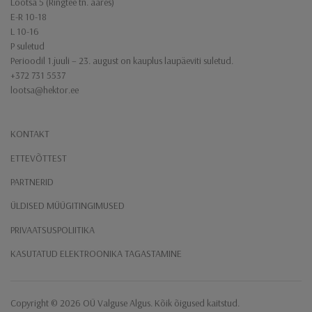
Lõõtsa 5 (Ringtee tn. ääres)
E-R 10-18
L 10-16
P suletud
Perioodil 1.juuli – 23. august on kauplus laupäeviti suletud.
+372 731 5537
lootsa@hektor.ee
KONTAKT
ETTEVÕTTEST
PARTNERID
ÜLDISED MÜÜGITINGIMUSED
PRIVAATSUSPOLIITIKA
KASUTATUD ELEKTROONIKA TAGASTAMINE
Copyright ​© 2026 ​OÜ Valguse Algus​. Kõik õigused kaitstud.