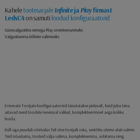
Kahele
tootesarjale
Infinite
ja
Play
firmast
LedsC4
on samuti
loodud konfiguraatorid
Süvisvalgustites nimega Play orienteerumiseks
Valgustiseeria Infinite valimiseks
Erinevate Tootjate konfiguraatoreid täiustatakse pidevalt, kuid juba täna
aitavad need toodete iseseisval valikul, komplekteerimisel aega kokku
hoida.
Küll aga puudub võimalus Teil otse tootjalt osta, seetõttu oleme alati valmis
Teid nõustama, tooteid välja valima, komplekteerima, sobitama ning