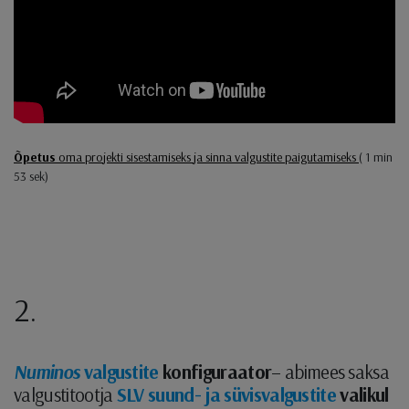
Õpetus
oma projekti sisestamiseks ja sinna valgustite paigutamiseks
( 1 min
53 sek)
2.
Numinos
valgustite
konfiguraator
– abimees saksa
valgustitootja
SLV suund- ja süvisvalgustite
valikul