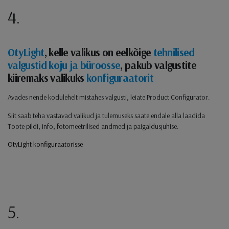
4.
OtyLight
, kelle valikus on eelkõige
tehnilised
valgustid koju ja büroosse
, pakub valgustite
kiiremaks valikuks
konfiguraatorit
Avades nende kodulehelt mistahes valgusti, leiate Product Configurator.
Siit saab teha vastavad valikud ja tulemuseks saate endale alla laadida
Toote pildi, info, fotomeetrilised andmed ja paigaldusjuhise.
OtyLight konfiguraatorisse
5.