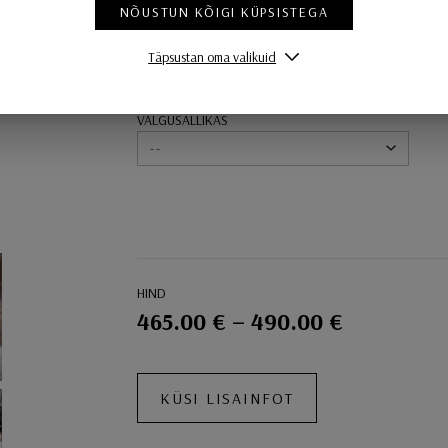
VARIANDID
NÕUSTUN KÕIGI KÜPSISTEGA
VÄRV
Täpsustan oma valikuid
--
VALGUSALLIKAS
--
HIND
465.00 € – 490.00 €
Ostukorvi toimingud
KÜSI LISAINFOT