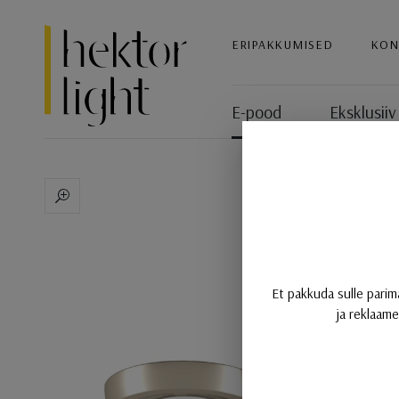
Hektor Light
ERIPAKKUMISED
KON
E-pood
Eksklusiiv
Seinavalgusti Nautilus, 
Et pakkuda sulle parim
ja reklaame