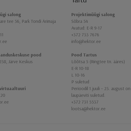
ügi salong
Projektimüügi salong
re tee 56, Park Tondi Ärimaja
Sõbra 54
Avatud: E-R 9-17
11
+372 733 7676
r.ee
info@hektor.ee
banduskeskuse pood
Pood Tartus
238, Järve Keskus
Lõõtsa 5 (Ringtee tn. ääres)
E-R 10-18
L 10-16
P suletud
virtuaaltuuri
Perioodil 1.juuli – 23. august o
320
laupäeviti suletud.
or.ee
+372 731 5537
lootsa@hektor.ee