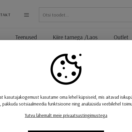
TAKT
MENÜÜ
Teenused
Kiire tarnega /Laos
Outlet
2x15W/2400lm Led
Seinavalgusti Nauti
Väga hea suunatavusega seinavalgusti.
Võimsus 2x15W/2400lm led, 2700K või 3000K
at kasutajakogemust kasutame oma lehel küpsiseid, mis aitavad isikup
Dimmerdatav.
, pakkuda sotsiaalmeedia funktsioone ning analüüsida veebilehel toimuv
Saadaval värvikombinatsioonides: must alus/musta
šampanja värvi kuplid.
Tutvu lähemalt meie privaatsustingimustega