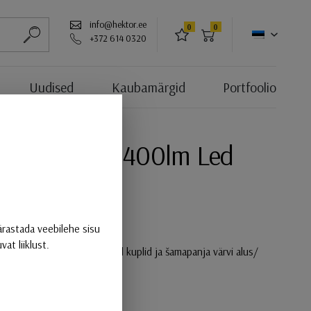
info@hektor.ee
0
0
LEMMIKUD
OSTUKORV
+372 614 0320
ALUSTA OTSIMIST
Uudised
Kaubamärgid
Portfoolio
lus, 2x15W/2400lm Led
ärastada veebilehe sisu
at liiklust.
d kuplid, valge alus valged kuplid ja šamapanja värvi alus/