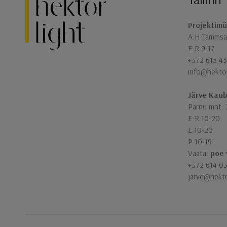
Jaluse navigatsioon
Projektimü
A.H Tammsaa
E-R 9-17
+372 615 45
info@hekto
Järve Kau
Pärnu mnt. 
E-R 10-20
L 10-20
P 10-19
Vaata:
poe 
+372 614 0
jarve@hekt