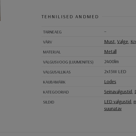
TEHNILISED ANDMED
–
TARNEAEG
Must
,
Valge
,
Kr
VÄRV
Metall
MATERJAL
2400lm
VALGUSVOOG (LUUMENITES)
2x15W LED
VALGUSALLIKAS
Lodes
KAUBAMÄRK
Seinavalgustid
,
KATEGOORIAD
LED valgustid
,
m
SILDID
suunatav