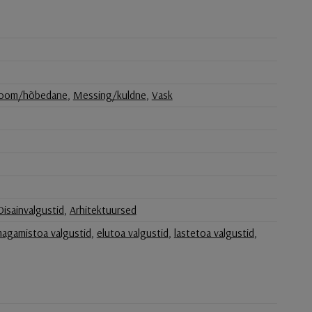
oom/hõbedane
,
Messing/kuldne
,
Vask
Disainvalgustid
,
Arhitektuursed
agamistoa valgustid
,
elutoa valgustid
,
lastetoa valgustid
,