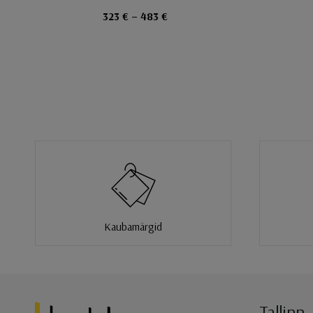
323 € – 483 €
Kaubamärgid
Tallinn