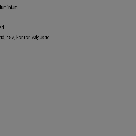
lumiinium
ed
tid
,
48V
,
kontori valgustid