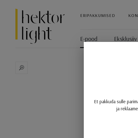
Hektor Light
ERIPAKKUMISED
KON
E-pood
Eksklusiiv
ML26 General Light Moduli
Et pakkuda sulle parim
ja reklaame