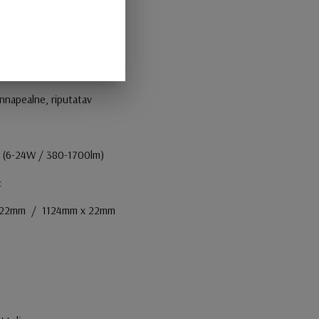
f mõõt:1124mm x 22mm
pinnapealne, riputatav
es (6-24W / 380-1700lm)
:
22mm / 1124mm x 22mm