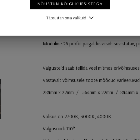
NÕUSTUN KÕIGI KÜPSISTEGA
26W LED 1900lm 3000K 110° valgusnurk on/of
Täpsustan oma valikuid
Viimistlus: must, valge
Moduline 26 profiili paigaldusviisid: süvistatav, 
Valgusteid saab tellida veel mitmes erivõimsus
Vastavalt võimsusele toote mõõdud varieeruvad
284mm x 22mm / 564mm x 22mm / 844mm x 
Valikus on 2700K, 3000K, 4000K
Valgusnurk 110°