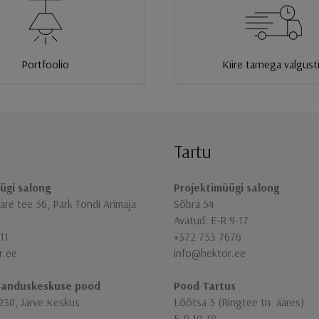
Portfoolio
Kiire tarnega valgust
Tartu
ügi salong
Projektimüügi salong
re tee 56, Park Tondi Ärimaja
Sõbra 54
Avatud: E-R 9-17
11
+372 733 7676
r.ee
info@hektor.ee
banduskeskuse pood
Pood Tartus
238, Järve Keskus
Lõõtsa 5 (Ringtee tn. ääres)
E-R 10-18