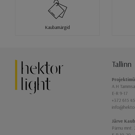
Kaubamärgid
Tallinn
Jaluse navigatsioon
Projektimü
A.H Tammsaa
E-R 9-17
+372 615 45
info@hekto
Järve Kau
Pärnu mnt. 
E-R 10-20