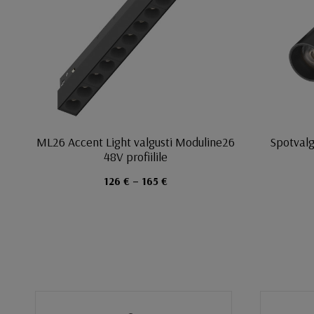
ML26 Accent Light valgusti Moduline26
Spotval
48V profiilile
126 € – 165 €