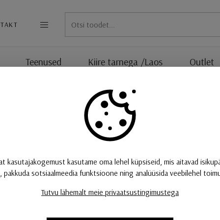
TAKT
MENÜÜ
Teenused
Kiire tarnega /Laos
Outlet
ne26 48V profiilile
ML26 General Light 
Valgusti sobib NEKO Moduline26 48V profiilile.
tehnilised andmed:
at kasutajakogemust kasutame oma lehel küpsiseid, mis aitavad isikup
, pakkuda sotsiaalmeedia funktsioone ning analüüsida veebilehel toimuv
7W LED 400lm 3000K 110° valgusnurk on/of
Tutvu lähemalt meie privaatsustingimustega
13W LED 800lm 3000K 110° valgusnurk on/of
19W LED 1200lm 3000K 110° valgusnurk on/of