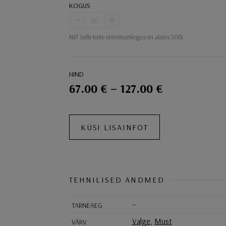
KOGUS
-
+
NB! Selle toote miinimumkogus on alates 50tk
HIND
67.00 € – 127.00 €
Ostukorvi toimingud
KÜSI LISAINFOT
TEHNILISED ANDMED
–
TARNEAEG
Valge
,
Must
VÄRV