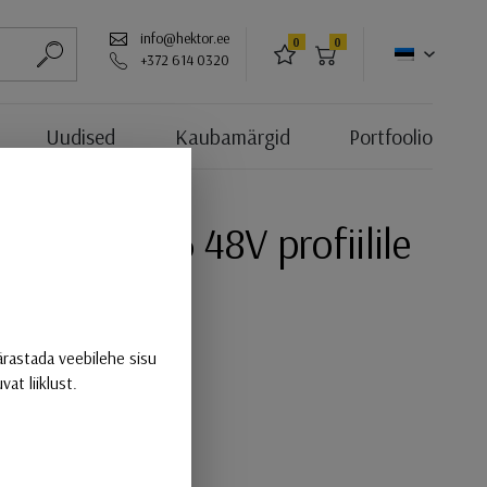
info@hektor.ee
0
0
LEMMIKUD
OSTUKORV
+372 614 0320
ALUSTA OTSIMIST
Uudised
Kaubamärgid
Portfoolio
Moduline26 48V profiilile
ärastada veebilehe sisu
at liiklust.
f mõõt:284mm x 22mm
f mõõt:564mm x 22mm
f mõõt:844mm x 22mm