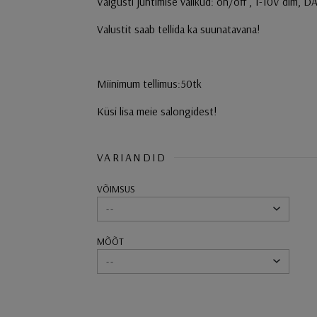
Valgusti juhtimise valikud: on/off , 1-10V dim, D
Valustit saab tellida ka suunatavana!
Miinimum tellimus:50tk
Küsi lisa meie salongidest!
VARIANDID
VÕIMSUS
--
MÕÕT
--