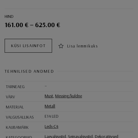
HIND
161.00 € – 625.00 €
Ostukorvi toimingud
KÜSI LISAINFOT
Lisa lemmikuks
TEHNILISED ANDMED
–
TARNEAEG
Must
,
Messing/kuldne
VÄRV
Metall
MATERJAL
E14 LED
VALGUSALLIKAS
Leds-C4
KAUBAMÄRK
Laevalgustid
,
Seinavalgustid
,
Dekoratiivsed
KATEGOORIAD