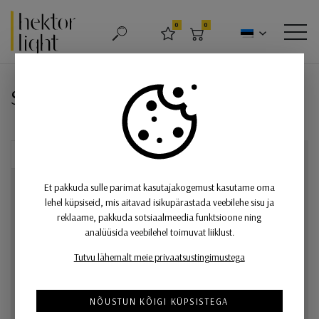
Hektor Light
0
0
OTSING
LEMMIKUD
OSTUKORV
MEN
Seinavalgusti Trip, E14 soklitega
Seinavalgusti Trip, E14 soklitega
Et pakkuda sulle parimat kasutajakogemust kasutame oma
lehel küpsiseid, mis aitavad isikupärastada veebilehe sisu ja
reklaame, pakkuda sotsiaalmeedia funktsioone ning
analüüsida veebilehel toimuvat liiklust.
Tutvu lähemalt meie privaatsustingimustega
NÕUSTUN KÕIGI KÜPSISTEGA