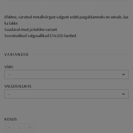
Efektne, värvitud metallvõrgust valgusti sobib paigaldamiseks nii seinale, kui
ka lakke.
Saadaval must ja kuldne variant.
Soovituslikud valgusallikad E14 LED-lambid.
VARIANDID
VÄRV
--
VALGUSALLIKAS
--
KOGUS
-
+