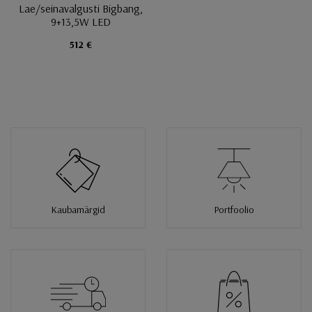
Lae/seinavalgusti Bigbang,
9+13,5W LED
512 €
Kaubamärgid
Portfoolio