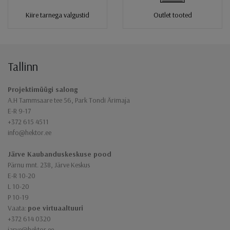
Kiire tarnega valgustid
Outlet tooted
Tallinn
Jaluse navigatsioon
Projektimüügi salong
A.H Tammsaare tee 56, Park Tondi Ärimaja
E-R 9-17
+372 615 4511
info@hektor.ee
Järve Kaubanduskeskuse pood
Pärnu mnt. 238, Järve Keskus
E-R 10-20
L 10-20
P 10-19
Vaata:
poe virtuaaltuuri
+372 614 0320
jarve@hektor.ee