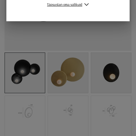
Täpsustan oma valikuid