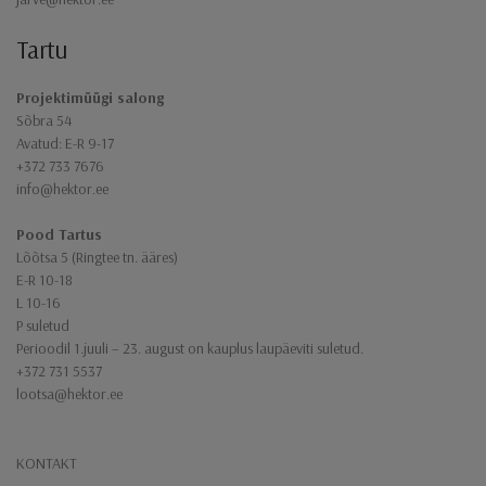
Tartu
Projektimüügi salong
Sõbra 54
Avatud: E-R 9-17
+372 733 7676
info@hektor.ee
Pood Tartus
Lõõtsa 5 (Ringtee tn. ääres)
E-R 10-18
L 10-16
P suletud
Perioodil 1.juuli – 23. august on kauplus laupäeviti suletud.
+372 731 5537
lootsa@hektor.ee
KONTAKT