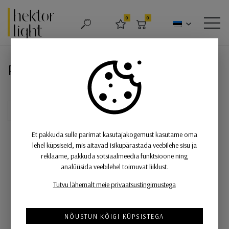
Hektor Light
0
0
OTSING
LEMMIKUD
OSTUKORV
MEN
Rippvalgusti Splügen Bräu
Rippvalgusti Splügen Bräu
Et pakkuda sulle parimat kasutajakogemust kasutame oma
lehel küpsiseid, mis aitavad isikupärastada veebilehe sisu ja
reklaame, pakkuda sotsiaalmeedia funktsioone ning
analüüsida veebilehel toimuvat liiklust.
Tutvu lähemalt meie privaatsustingimustega
NÕUSTUN KÕIGI KÜPSISTEGA