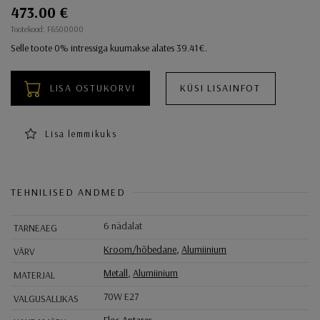
473.00 €
Ostukorvi toimingud
Tootekood: F6500000
Selle toote 0% intressiga kuumakse alates 39.41€.
LISA OSTUKORVI
KÜSI LISAINFOT
Lisa lemmikuks
TEHNILISED ANDMED
6 nädalat
TARNEAEG
Kroom/hõbedane
,
Alumiinium
VÄRV
Metall
,
Alumiinium
MATERJAL
70W E27
VALGUSALLIKAS