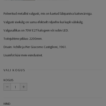
Poleeritud metallist valgusti, mis on kaetud läbipaistva kaitsevärviga.
Valgusti sisekülg on sama efektselt reljeefne kui kupli väliskülg.
Valgusallikas on 70W E27 halogeen või sobiv LED.
Toitejuhtme pikkus: 2200mm.
Disain: Achille ja Pier Giacomo Castiglioni, 1961.
Lisainfot küsi meie esindustest.
VALI KOGUS
KOGUS
-
+
HIND