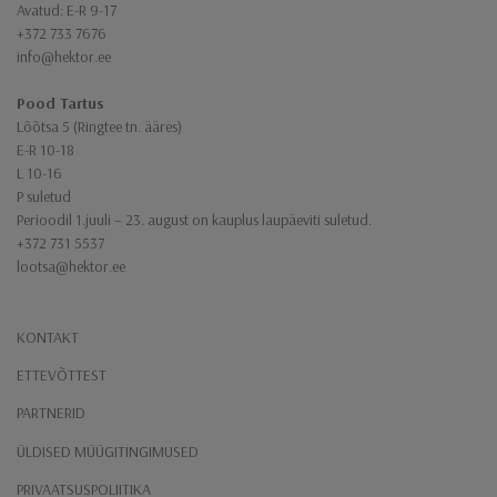
Avatud: E-R 9-17
+372 733 7676
info@hektor.ee
Pood Tartus
Lõõtsa 5 (Ringtee tn. ääres)
E-R 10-18
L 10-16
P suletud
Perioodil 1.juuli – 23. august on kauplus laupäeviti suletud.
+372 731 5537
lootsa@hektor.ee
KONTAKT
ETTEVÕTTEST
PARTNERID
ÜLDISED MÜÜGITINGIMUSED
PRIVAATSUSPOLIITIKA