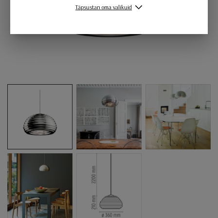
Täpsustan oma valikuid