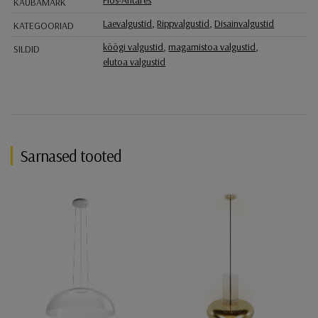
Flos-Antares
KAUBAMÄRK
Laevalgustid
,
Rippvalgustid
,
Disainvalgustid
KATEGOORIAD
köögi valgustid
,
magamistoa valgustid
,
SILDID
elutoa valgustid
Sarnased tooted