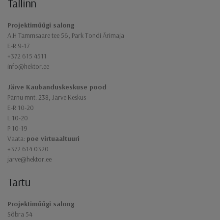
Tallinn
Jaluse navigatsioon
Projektimüügi salong
A.H Tammsaare tee 56, Park Tondi Ärimaja
E-R 9-17
+372 615 4511
info@hektor.ee
Järve Kaubanduskeskuse pood
Pärnu mnt. 238, Järve Keskus
E-R 10-20
L 10-20
P 10-19
Vaata:
poe virtuaaltuuri
+372 614 0320
jarve@hektor.ee
Tartu
Projektimüügi salong
Sõbra 54