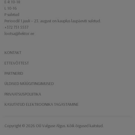
E-R 10-18
L 10-16
P suletud
Perioodil 1.juuli – 23. august on kauplus laupäeviti suletud.
+372 731 5537
lootsa@hektor.ee
KONTAKT
ETTEVÕTTEST
PARTNERID
ÜLDISED MÜÜGITINGIMUSED
PRIVAATSUSPOLIITIKA
KASUTATUD ELEKTROONIKA TAGASTAMINE
Copyright ​© 2026 ​OÜ Valguse Algus​. Kõik õigused kaitstud.