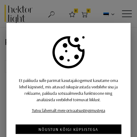
Hektor Light
0
0
OTSING
LEMMIKUD
OSTUKORV
MEN
Rippvalgusti Mia, E27 sokliga
Rippvalgusti Mia, E27 sokliga
Et pakkuda sulle parimat kasutajakogemust kasutame oma
lehel küpsiseid, mis aitavad isikupärastada veebilehe sisu ja
reklaame, pakkuda sotsiaalmeedia funktsioone ning
analüüsida veebilehel toimuvat liiklust.
Tutvu lähemalt meie privaatsustingimustega
NÕUSTUN KÕIGI KÜPSISTEGA