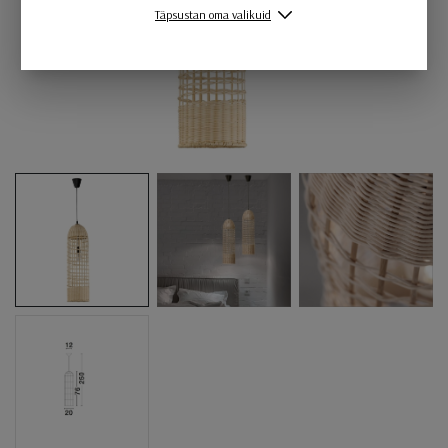
Täpsustan oma valikuid