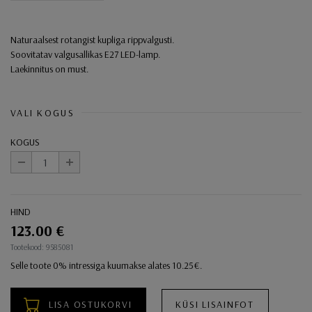
Naturaalsest rotangist kupliga rippvalgusti.
Soovitatav valgusallikas E27 LED-lamp.
Laekinnitus on must.
VALI KOGUS
KOGUS
-
+
HIND
123.00 €
Ostukorvi toimingud
Tootekood: 9585081
Selle toote 0% intressiga kuumakse alates 10.25€.
LISA OSTUKORVI
KÜSI LISAINFOT