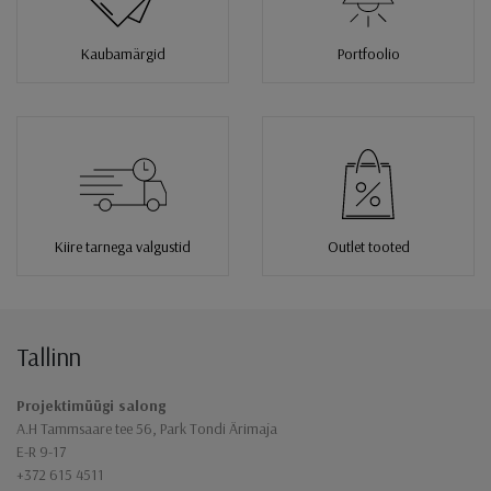
Kaubamärgid
Portfoolio
Kiire tarnega valgustid
Outlet tooted
Tallinn
Jaluse navigatsioon
Projektimüügi salong
A.H Tammsaare tee 56, Park Tondi Ärimaja
E-R 9-17
+372 615 4511