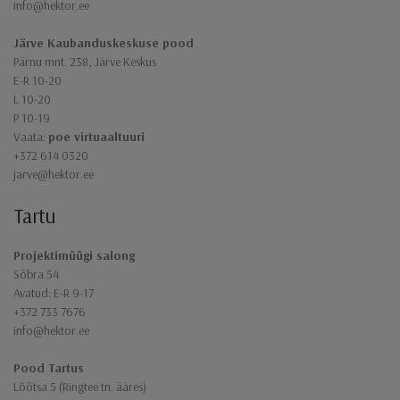
info@hektor.ee
Järve Kaubanduskeskuse pood
Pärnu mnt. 238, Järve Keskus
E-R 10-20
L 10-20
P 10-19
Vaata:
poe virtuaaltuuri
+372 614 0320
jarve@hektor.ee
Tartu
Projektimüügi salong
Sõbra 54
Avatud: E-R 9-17
+372 733 7676
info@hektor.ee
Pood Tartus
Lõõtsa 5 (Ringtee tn. ääres)