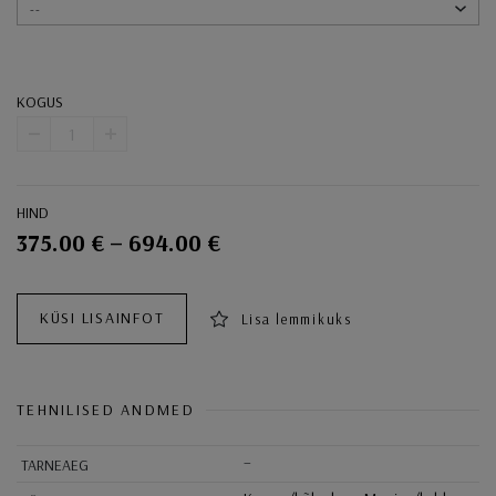
--
KOGUS
-
+
HIND
375.00 € – 694.00 €
Ostukorvi toimingud
KÜSI LISAINFOT
Lisa lemmikuks
TEHNILISED ANDMED
–
TARNEAEG