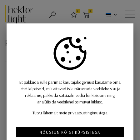
Hektor Light
0
0
OTSING
LEMMIKUD
OSTUKORV
MEN
Rippvalgusti Colette
Rippvalgusti Colette
Et pakkuda sulle parimat kasutajakogemust kasutame oma
lehel küpsiseid, mis aitavad isikupärastada veebilehe sisu ja
reklaame, pakkuda sotsiaalmeedia funktsioone ning
analüüsida veebilehel toimuvat liiklust.
Tutvu lähemalt meie privaatsustingimustega
NÕUSTUN KÕIGI KÜPSISTEGA