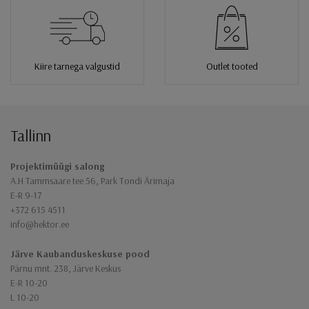
Kiire tarnega valgustid
Outlet tooted
Tallinn
Jaluse navigatsioon
Projektimüügi salong
A.H Tammsaare tee 56, Park Tondi Ärimaja
E-R 9-17
+372 615 4511
info@hektor.ee
Järve Kaubanduskeskuse pood
Pärnu mnt. 238, Järve Keskus
E-R 10-20
L 10-20