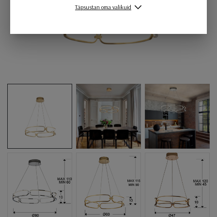
Täpsustan oma valikuid