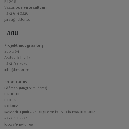
P 10-19
Vaata:
poe virtuaaltuuri
+372 614 0320
jarve@hektor.ee
Tartu
Projektimüügi salong
Sõbra 54
Avatud: E-R 9-17
+372 733 7676
info@hektor.ee
Pood Tartus
Lõõtsa 5 (Ringtee tn. ääres)
E-R 10-18
L 10-16
P suletud
Perioodil 1.juuli – 23. august on kauplus laupäeviti suletud.
+372 731 5537
lootsa@hektor.ee