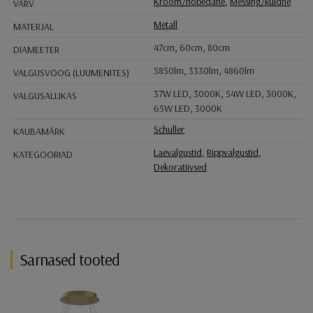
Kroom/hõbedane
,
Messing/kuldne
VÄRV
Metall
MATERJAL
47cm, 60cm, 80cm
DIAMEETER
5850lm, 3330lm, 4860lm
VALGUSVOOG (LUUMENITES)
37W LED, 3000K, 54W LED, 3000K,
VALGUSALLIKAS
65W LED, 3000K
Schuller
KAUBAMÄRK
Laevalgustid
,
Rippvalgustid
,
KATEGOORIAD
Dekoratiivsed
Sarnased tooted