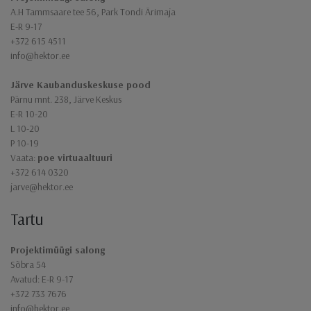
A.H Tammsaare tee 56, Park Tondi Ärimaja
E-R 9-17
+372 615 4511
info@hektor.ee
Järve Kaubanduskeskuse pood
Pärnu mnt. 238, Järve Keskus
E-R 10-20
L 10-20
P 10-19
Vaata:
poe virtuaaltuuri
+372 614 0320
jarve@hektor.ee
Tartu
Projektimüügi salong
Sõbra 54
Avatud: E-R 9-17
+372 733 7676
info@hektor.ee