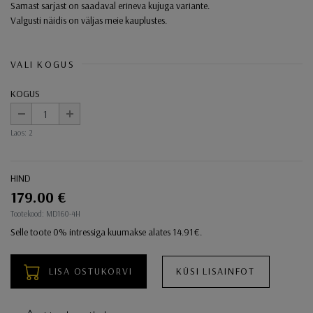
Samast sarjast on saadaval erineva kujuga variante.
Valgusti näidis on väljas meie kauplustes.
VALI KOGUS
KOGUS
-
+
Laos: 2
HIND
179.00 €
Ostukorvi toimingud
Tootekood: MD160-4H
Selle toote 0% intressiga kuumakse alates 14.91€.
LISA OSTUKORVI
KÜSI LISAINFOT