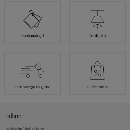
Kaubamärgid
Portfoolio
Kiire tarnega valgustid
Outlet tooted
Tallinn
Jaluse navigatsioon
Projektimüügi salong