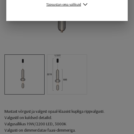
Täpsustan oma valikuid
Mustast võrgust ja valgest opaal-klaasist kupliga rippvalgusti.
Valgustil on kuldsed detailid.
Valgusallikas 19W/2200 LED, 3000K
Valgusti on dimmerdatav faasi-dimmeriga.