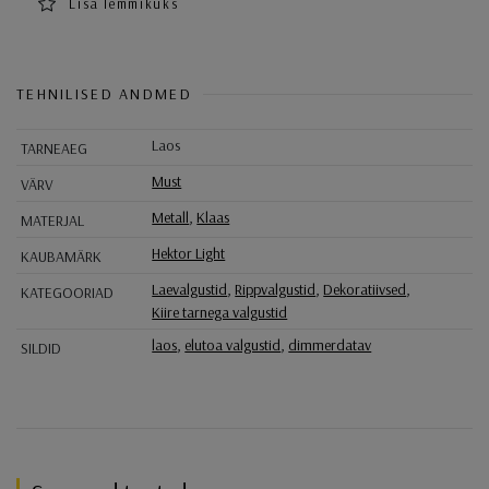
Lisa lemmikuks
TEHNILISED ANDMED
Laos
TARNEAEG
Must
VÄRV
Metall
,
Klaas
MATERJAL
Hektor Light
KAUBAMÄRK
Laevalgustid
,
Rippvalgustid
,
Dekoratiivsed
,
KATEGOORIAD
Kiire tarnega valgustid
laos
,
elutoa valgustid
,
dimmerdatav
SILDID