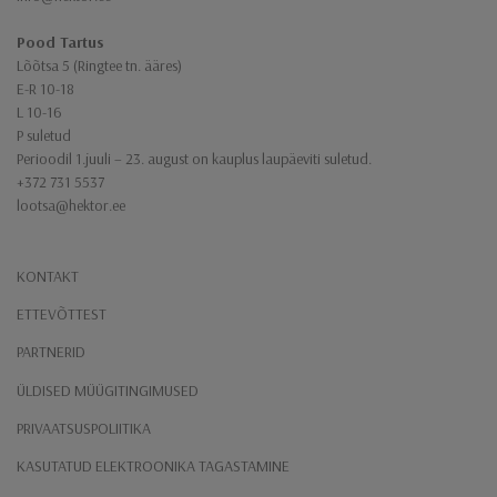
Pood Tartus
Lõõtsa 5 (Ringtee tn. ääres)
E-R 10-18
L 10-16
P suletud
Perioodil 1.juuli – 23. august on kauplus laupäeviti suletud.
+372 731 5537
lootsa@hektor.ee
KONTAKT
ETTEVÕTTEST
PARTNERID
ÜLDISED MÜÜGITINGIMUSED
PRIVAATSUSPOLIITIKA
KASUTATUD ELEKTROONIKA TAGASTAMINE