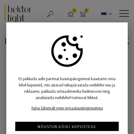
Hektor Light
0
0
OTSING
LEMMIKUD
OSTUKORV
MEN
Rippvalgusti 19W/2200lm LED,
Rippvalgusti 19W/2200lm LED, 3000K
Et pakkuda sulle parimat kasutajakogemust kasutame oma
lehel küpsiseid, mis aitavad isikupärastada veebilehe sisu ja
reklaame, pakkuda sotsiaalmeedia funktsioone ning
analüüsida veebilehel toimuvat liiklust.
Tutvu lähemalt meie privaatsustingimustega
NÕUSTUN KÕIGI KÜPSISTEGA