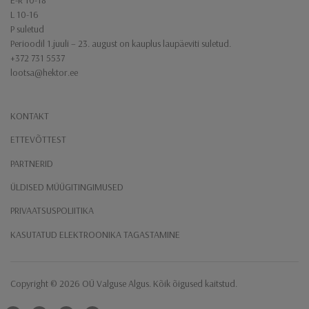
E-R 10-18
L 10-16
P suletud
Perioodil 1.juuli – 23. august on kauplus laupäeviti suletud.
+372 731 5537
lootsa@hektor.ee
KONTAKT
ETTEVÕTTEST
PARTNERID
ÜLDISED MÜÜGITINGIMUSED
PRIVAATSUSPOLIITIKA
KASUTATUD ELEKTROONIKA TAGASTAMINE
Copyright ​© 2026 ​OÜ Valguse Algus​. Kõik õigused kaitstud.