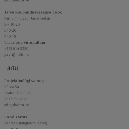
Järve Kaubanduskeskuse pood
Pärnu mnt. 238, Järve Keskus
E-R 10-20
L 10-20
P 10-19
Vaata:
poe virtuaaltuuri
+372 614 0320
jarve@hektor.ee
Tartu
Projektimüügi salong
Sõbra 54
Avatud: E-R 9-17
+372 733 7676
info@hektor.ee
Pood Tartus
Lõõtsa 5 (Ringtee tn. ääres)