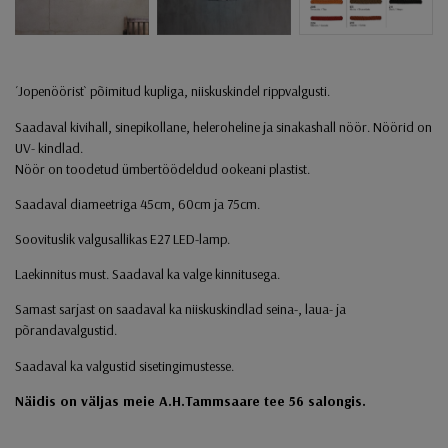
´Jopenöörist` põimitud kupliga, niiskuskindel rippvalgusti.
Saadaval kivihall, sinepikollane, heleroheline ja sinakashall nöör. Nöörid on
UV- kindlad.
Nöör on toodetud ümbertöödeldud ookeani plastist.
Saadaval diameetriga 45cm, 60cm ja 75cm.
Soovituslik valgusallikas E27 LED-lamp.
Laekinnitus must. Saadaval ka valge kinnitusega.
Samast sarjast on saadaval ka niiskuskindlad seina-, laua- ja
põrandavalgustid.
Saadaval ka valgustid sisetingimustesse.
Näidis on väljas meie A.H.Tammsaare tee 56 salongis.