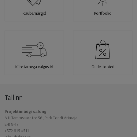
Kaubamärgid
Portfoolio
Kiire tarnega valgustid
Outlet tooted
Tallinn
Jaluse navigatsioon
Projektimüügi salong
A.H Tammsaare tee 56, Park Tondi Ärimaja
E-R 9-17
+372 615 4511
info@hektor.ee