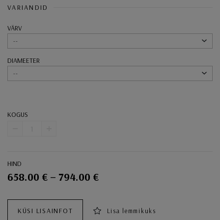
VARIANDID
VÄRV
--
DIAMEETER
--
KOGUS
-
+
HIND
658.00 € – 794.00 €
Ostukorvi toimingud
KÜSI LISAINFOT
Lisa lemmikuks