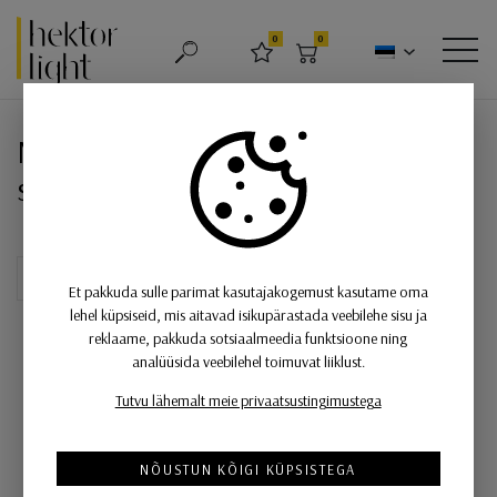
Hektor Light
0
0
OTSING
LEMMIKUD
OSTUKORV
MEN
Niiskuskindel rippvalgusti Poma, 
Niiskuskindel rippvalgusti Poma, E27
sokliga, IP64
Et pakkuda sulle parimat kasutajakogemust kasutame oma
lehel küpsiseid, mis aitavad isikupärastada veebilehe sisu ja
reklaame, pakkuda sotsiaalmeedia funktsioone ning
analüüsida veebilehel toimuvat liiklust.
Tutvu lähemalt meie privaatsustingimustega
NÕUSTUN KÕIGI KÜPSISTEGA