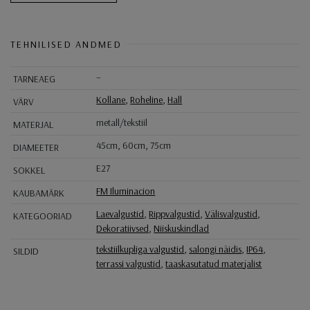
TEHNILISED ANDMED
–
TARNEAEG
Kollane
,
Roheline
,
Hall
VÄRV
metall/tekstiil
MATERJAL
45cm, 60cm, 75cm
DIAMEETER
E27
SOKKEL
FM Iluminacion
KAUBAMÄRK
Laevalgustid
,
Rippvalgustid
,
Välisvalgustid
,
KATEGOORIAD
Dekoratiivsed
,
Niiskuskindlad
tekstiilkupliga valgustid
,
salongi näidis
,
IP64
,
SILDID
terrassi valgustid
,
taaskasutatud materjalist