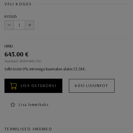
VALI KOGUS
KOGUS
-
+
HIND
643.00 €
Ostukorvi toimingud
Tootekood: MOD048PL-09G
Selle toote 0% intressiga kuumakse alates 53.58€.
LISA OSTUKORVI
KÜSI LISAINFOT
Lisa lemmikuks
TEHNILISED ANDMED