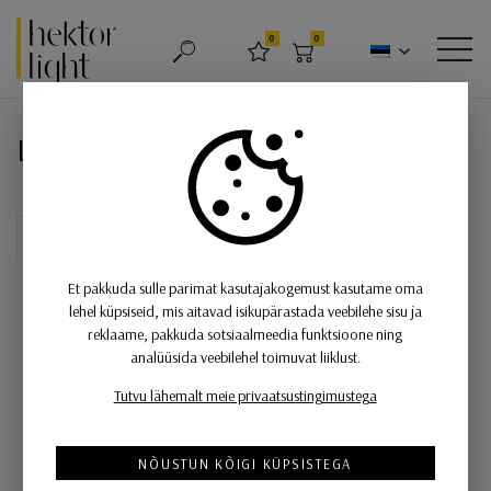
Hektor Light
0
0
OTSING
LEMMIKUD
OSTUKORV
MEN
Laevalgusti Nostalgia, 9xE14 sok
Laevalgusti Nostalgia, 9xE14 soklitega
Et pakkuda sulle parimat kasutajakogemust kasutame oma
lehel küpsiseid, mis aitavad isikupärastada veebilehe sisu ja
reklaame, pakkuda sotsiaalmeedia funktsioone ning
analüüsida veebilehel toimuvat liiklust.
Tutvu lähemalt meie privaatsustingimustega
NÕUSTUN KÕIGI KÜPSISTEGA