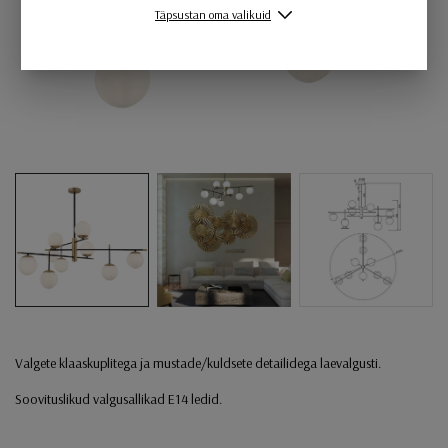
Täpsustan oma valikuid
Valgete klaaskuplitega ja mustade/kuldsete detailidega laevalgusti.
Soovituslikud valgusallikad E14 ledid.