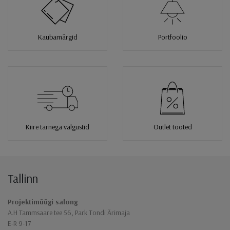
Kaubamärgid
Portfoolio
Kiire tarnega valgustid
Outlet tooted
Tallinn
Jaluse navigatsioon
Projektimüügi salong
A.H Tammsaare tee 56, Park Tondi Ärimaja
E-R 9-17