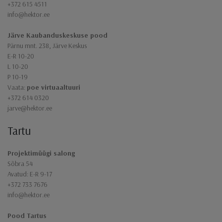
+372 615 4511
info@hektor.ee
Järve Kaubanduskeskuse pood
Pärnu mnt. 238, Järve Keskus
E-R 10-20
L 10-20
P 10-19
Vaata:
poe virtuaaltuuri
+372 614 0320
jarve@hektor.ee
Tartu
Projektimüügi salong
Sõbra 54
Avatud: E-R 9-17
+372 733 7676
info@hektor.ee
Pood Tartus