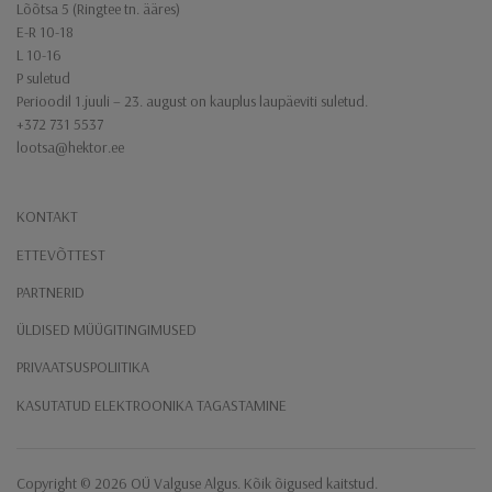
Lõõtsa 5 (Ringtee tn. ääres)
E-R 10-18
L 10-16
P suletud
Perioodil 1.juuli – 23. august on kauplus laupäeviti suletud.
+372 731 5537
lootsa@hektor.ee
KONTAKT
ETTEVÕTTEST
PARTNERID
ÜLDISED MÜÜGITINGIMUSED
PRIVAATSUSPOLIITIKA
KASUTATUD ELEKTROONIKA TAGASTAMINE
Copyright ​© 2026 ​OÜ Valguse Algus​. Kõik õigused kaitstud.