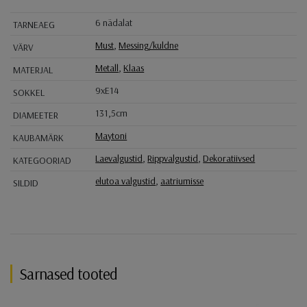
6 nädalat
TARNEAEG
Must
,
Messing/kuldne
VÄRV
Metall
,
Klaas
MATERJAL
9xE14
SOKKEL
131,5cm
DIAMEETER
Maytoni
KAUBAMÄRK
Laevalgustid
,
Rippvalgustid
,
Dekoratiivsed
KATEGOORIAD
elutoa valgustid
,
aatriumisse
SILDID
Sarnased tooted