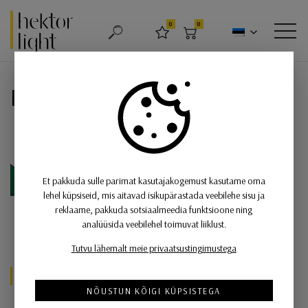
Hektor Light
0
0
OTSING
LEMMIKUD
OSTUKORV
MEN
IdealLux
Et pakkuda sulle parimat kasutajakogemust kasutame oma
lehel küpsiseid, mis aitavad isikupärastada veebilehe sisu ja
reklaame, pakkuda sotsiaalmeedia funktsioone ning
analüüsida veebilehel toimuvat liiklust.
Tutvu lähemalt meie privaatsustingimustega
Valik tooteid meie E-poest
NÕUSTUN KÕIGI KÜPSISTEGA