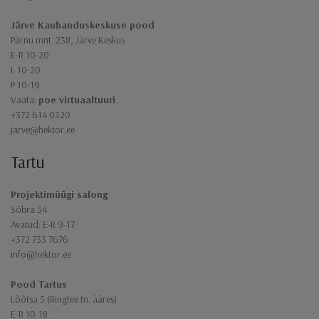
Järve Kaubanduskeskuse pood
Pärnu mnt. 238, Järve Keskus
E-R 10-20
L 10-20
P 10-19
Vaata:
poe virtuaaltuuri
+372 614 0320
jarve@hektor.ee
Tartu
Projektimüügi salong
Sõbra 54
Avatud: E-R 9-17
+372 733 7676
info@hektor.ee
Pood Tartus
Lõõtsa 5 (Ringtee tn. ääres)
E-R 10-18