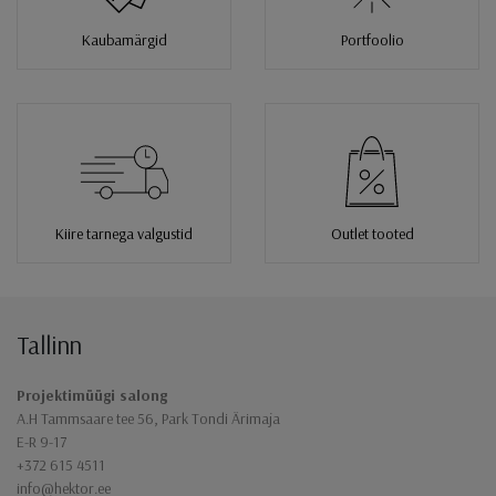
Kaubamärgid
Portfoolio
Kiire tarnega valgustid
Outlet tooted
Tallinn
Jaluse navigatsioon
Projektimüügi salong
A.H Tammsaare tee 56, Park Tondi Ärimaja
E-R 9-17
+372 615 4511
info@hektor.ee