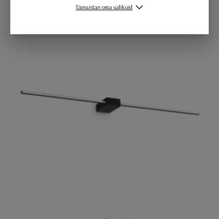
Täpsustan oma valikuid