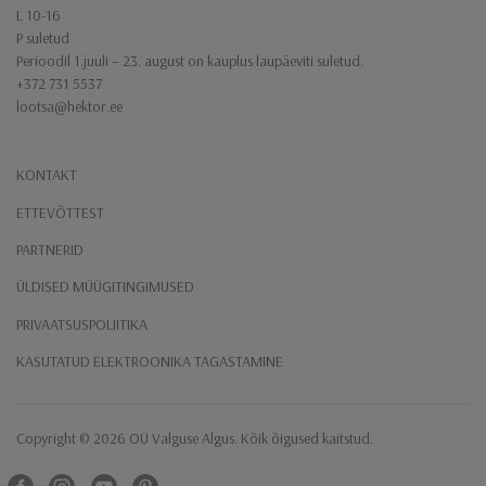
L 10-16
P suletud
Perioodil 1.juuli – 23. august on kauplus laupäeviti suletud.
+372 731 5537
lootsa@hektor.ee
KONTAKT
ETTEVÕTTEST
PARTNERID
ÜLDISED MÜÜGITINGIMUSED
PRIVAATSUSPOLIITIKA
KASUTATUD ELEKTROONIKA TAGASTAMINE
Copyright ​© 2026 ​OÜ Valguse Algus​. Kõik õigused kaitstud.