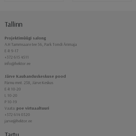
Tallinn
Jaluse navigatsioon
Projektimüügi salong
A.H Tammsaare tee 56, Park Tondi Ärimaja
E-R 9-17
+372 615 4511
info@hektor.ee
Järve Kaubanduskeskuse pood
Pärnu mnt. 238, Järve Keskus
E-R 10-20
L 10-20
P 10-19
Vaata:
poe virtuaaltuuri
+372 614 0320
jarve@hektor.ee
Tartu