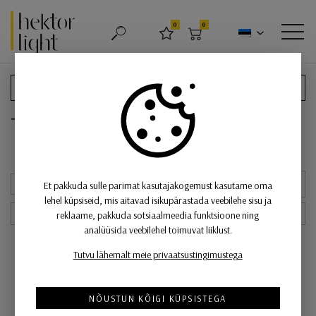
Hektor Light
0
0
OTSING
LEMMIKUD
OSTUKORV
MEN
FILTREERI
Filtreeri tooteid
Tooted tootjalt «Oluce»
Uuemad eespool
Et pakkuda sulle parimat kasutajakogemust kasutame oma
GRID
NIME
lehel küpsiseid, mis aitavad isikupärastada veebilehe sisu ja
50 — 4 129
reklaame, pakkuda sotsiaalmeedia funktsioone ning
analüüsida veebilehel toimuvat liiklust.
Tutvu lähemalt meie privaatsustingimustega
NÕUSTUN KÕIGI KÜPSISTEGA