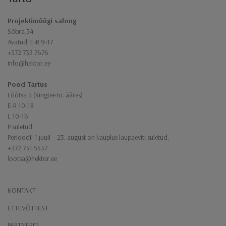
Projektimüügi salong
Sõbra 54
Avatud: E-R 9-17
+372 733 7676
info@hektor.ee
Pood Tartus
Lõõtsa 5 (Ringtee tn. ääres)
E-R 10-18
L 10-16
P suletud
Perioodil 1.juuli – 23. august on kauplus laupäeviti suletud.
+372 731 5537
lootsa@hektor.ee
KONTAKT
ETTEVÕTTEST
PARTNERID