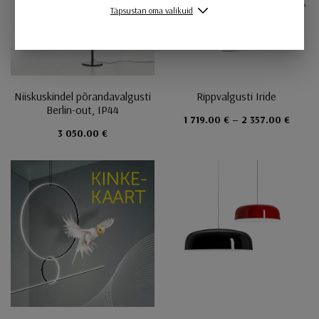
Täpsustan oma valikuid
Niiskuskindel põrandavalgusti
Rippvalgusti Iride
Berlin-out, IP44
1 719.00 € – 2 357.00 €
3 050.00 €