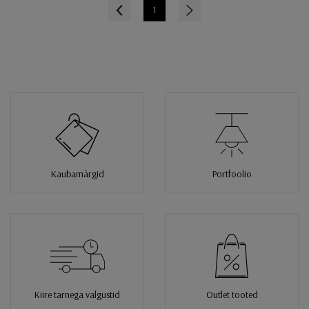
Prev
1
Next
Kaubamärgid
Portfoolio
Kiire tarnega valgustid
Outlet tooted