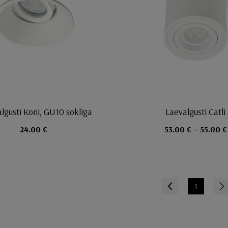
algusti Koni, GU10 sokliga
Laevalgusti Catli
24.00 €
53.00 € – 55.00 €
Prev
1
Nex