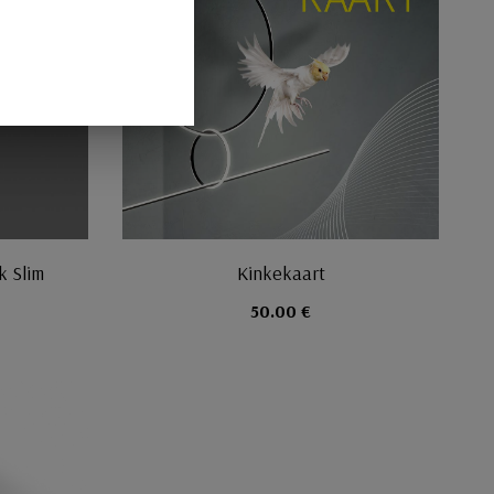
ik Slim
Kinkekaart
50.00 €