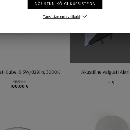
NÕUSTUN KÕIGI KÜPSISTEGA
Täpsustan oma valikuid
usti Cube, 9,3W/829lm, 3000K
Akustiline valgusti Alar
141.00 €
– €
100.00 €