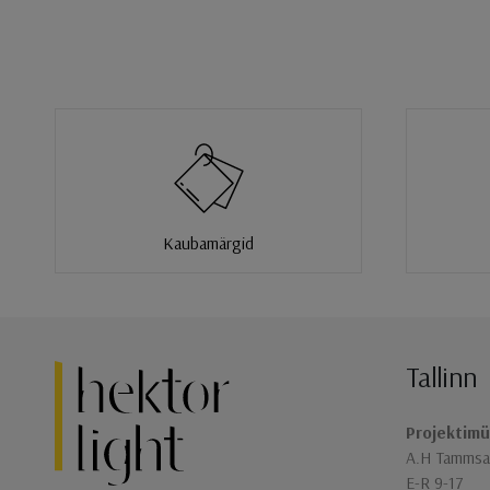
Kaubamärgid
Tallinn
Jaluse navigatsioon
Projektimü
A.H Tammsaa
E-R 9-17