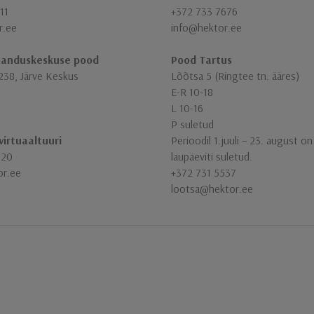
11
+372 733 7676
r.ee
info@hektor.ee
banduskeskuse pood
Pood Tartus
238, Järve Keskus
Lõõtsa 5 (Ringtee tn. ääres)
E-R 10-18
L 10-16
P suletud
virtuaaltuuri
Perioodil 1.juuli – 23. august o
320
laupäeviti suletud.
or.ee
+372 731 5537
lootsa@hektor.ee