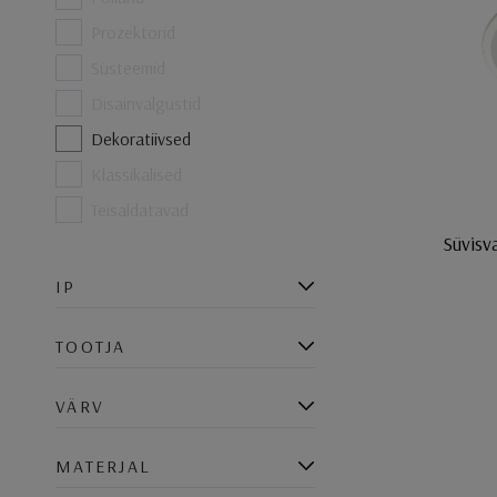
Prozektorid
Süsteemid
Disainvalgustid
Dekoratiivsed
Klassikalised
Teisaldatavad
Süvisv
IP
TOOTJA
VÄRV
MATERJAL