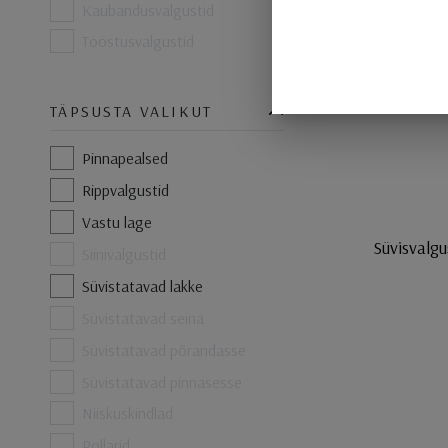
Kaubandusvalgustid
Tööstusvalgustid
TÄPSUSTA VALIKUT
Pinnapealsed
Rippvalgustid
Vastu lage
Süvisvalg
Siinivalgustid
Süvistatavad lakke
Süvistatavad seina
Süvistatavad põrandasse
Süvistatavad pinnasesse
Niiskuskindlad
Pollarid