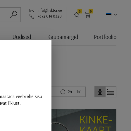
info@hektor.ee
0
0
LEMMIKUD
OSTUKORV
+372 614 0320
ALUSTA OTSIMIST
Uudised
Kaubamärgid
Portfoolio
24 — 141
GRID
NIMEKIRI
ärastada veebilehe sisu
at liiklust.