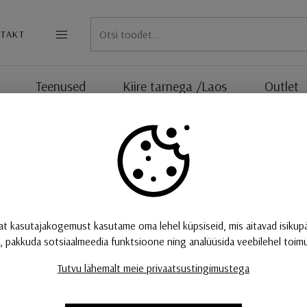
TAKT
MENÜÜ
Teenused
Kiire tarnega /Laos
Outlet
ed tootjalt «BPM»
Hinnavahemik
eespool
at kasutajakogemust kasutame oma lehel küpsiseid, mis aitavad isikup
, pakkuda sotsiaalmeedia funktsioone ning analüüsida veebilehel toimuv
Tutvu lähemalt meie privaatsustingimustega
-29%