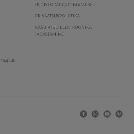
ÜLDISED MÜÜGITINGIMUSED
PRIVAATSUSPOLIITIKA
KASUTATUD ELEKTROONIKA
TAGASTAMINE
n kauplus
Facebook
instagram
Youtube
Pinterest