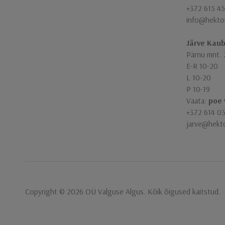
+372 615 45
info@hekto
Järve Kau
Pärnu mnt. 
E-R 10-20
L 10-20
P 10-19
Vaata:
poe 
+372 614 0
jarve@hekt
Copyright ​© 2026 ​OÜ Valguse Algus​. Kõik õigused kaitstud.